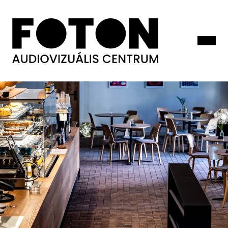
Veszprém-
Balaton
2023