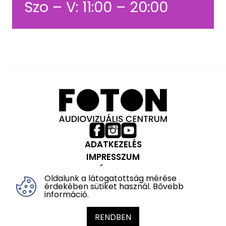
Szo – V: 11:00 – 20:00
ADATKEZELÉS
IMPRESSZUM
HÁZIREND
Oldalunk a látogatottság mérése
Partnereink:
érdekében sütiket használ.
Bővebb
információ
.
Veszprém-Balaton 2023
Európa Kulturális Fővárosa
RENDBEN