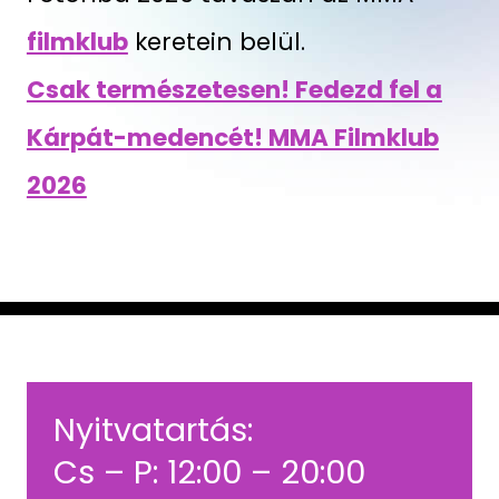
filmklub
keretein belül.
Csak természetesen! Fedezd fel a
Kárpát-medencét! MMA Filmklub
2026
Nyitvatartás:
Cs – P: 12:00 – 20:00