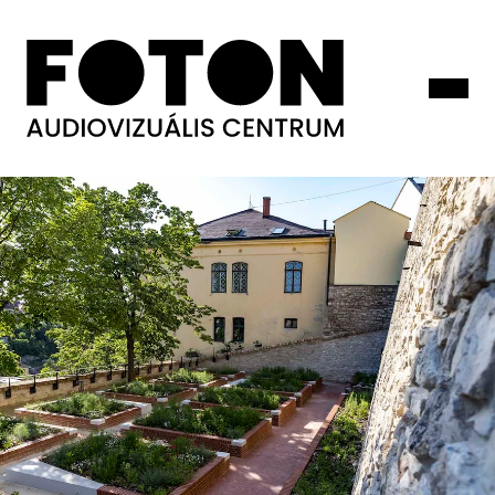
Veszprém-
Balaton
2023