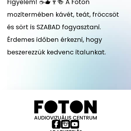
Figyelem! ☕🫖🍷🍻 A Foton
mozitermében kávét, teát, fröccsöt
és sört is SZABAD fogyasztani.
Érdemes időben érkezni, hogy
beszerezzük kedvenc italunkat.