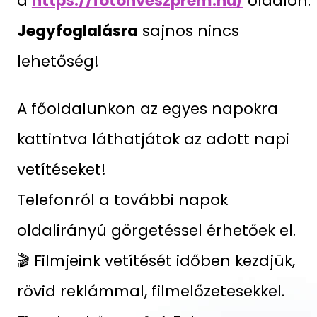
a
https://fotonveszprem.hu/
oldalon.
Jegyfoglalásra
sajnos nincs
lehetőség!
A főoldalunkon az egyes napokra
kattintva láthatjátok az adott napi
vetítéseket!
Telefonról a további napok
oldalirányú görgetéssel érhetőek el.
🎬 Filmjeink vetítését időben kezdjük,
rövid reklámmal, filmelőzetesekkel.