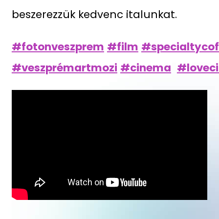
beszerezzük kedvenc italunkat.
#fotonveszprem
#film
#specialtycof
#veszprémartmozi
#cinema
#lovec