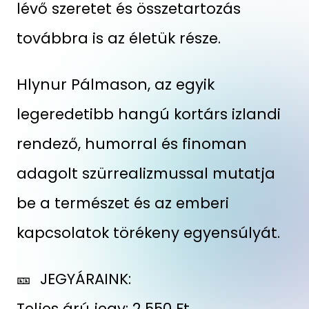
lévő szeretet és összetartozás
továbbra is az életük része.
Hlynur Pálmason, az egyik
legeredetibb hangú kortárs izlandi
rendező, humorral és finoman
adagolt szürrealizmussal mutatja
be a természet és az emberi
kapcsolatok törékeny egyensúlyát.
🎫 JEGYÁRAINK:
Teljes árú jegy: 2 550 Ft