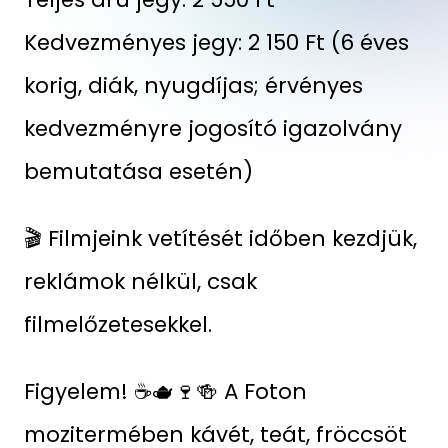
Kedvezményes jegy: 2 150 Ft (6 éves
korig, diák, nyugdíjas; érvényes
kedvezményre jogosító igazolvány
bemutatása esetén)
🎬 Filmjeink vetítését időben kezdjük,
reklámok nélkül, csak
filmelőzetesekkel.
Figyelem! ☕🫖🍷🍻 A Foton
mozitermében kávét, teát, fröccsöt