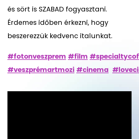
és sört is SZABAD fogyasztani.
Érdemes időben érkezni, hogy
beszerezzük kedvenc italunkat.
#fotonveszprem
#film
#specialtycof
#veszprémartmozi
#cinema
#lovec