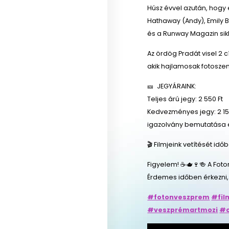
Húsz évvel azután, hogy 
Hathaway (Andy), Emily Bl
és a Runway Magazin sikk
Az ördög Pradát visel 2 c
akik hajlamosak fotosze
🎫 JEGYÁRAINK:
Teljes árú jegy: 2 550 Ft
Kedvezményes jegy: 2 150
igazolvány bemutatása 
🎬 Filmjeink vetítését id
Figyelem! ☕🫖🍷🍻 A Foto
Érdemes időben érkezni,
#fotonveszprem
#fil
#veszprémartmozi
#