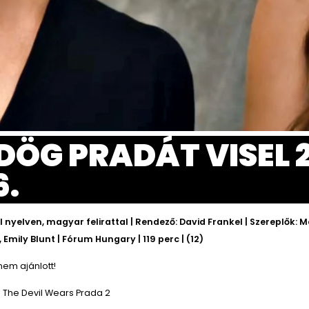
DÖG PRADÁT VISEL 2
6.
l nyelven, magyar felirattal | Rendező: David Frankel | Szereplők: M
Emily Blunt | Fórum Hungary | 119 perc | (12)
nem ajánlott!
-
The Devil Wears Prada 2