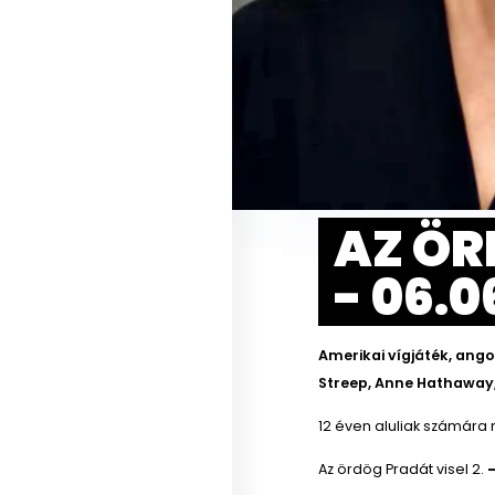
AZ ÖR
- 06.0
Amerikai vígjáték, ango
Streep, Anne Hathaway, 
12 éven aluliak számára 
Az ördög Pradát visel 2.