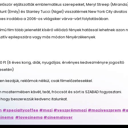
először eljátszották emblematikus szerepeiket, Meryl Streep (Miranda
unt (Emily) és Stanley Tucci (Nigel) visszatérnek New York City divatos
es irodáiba a 2006-os világsiker várva-várt folytatásában.
ímű film több jelenetét kísérő villódzó fények hatással lehetnek azon 
nzitív epilepsziára vagy más módon fényérzékenyek.
 Ft (6 éves korig, diák, nyugdíjas; érvényes kedvezményre jogosító
esetén)
őben kezdjük, reklámok nélkül, csak filmelőzetesekkel.
n mozitermében kávét, teát, fröccsöt és sört is SZABAD fogyasztani.
 hogy beszerezzük kedvenc italunkat.
m
#specialtycoffee
#mozi
#veszprémmozi
#moziveszprem
#a
cinema
#lovecinema
#cinemalover