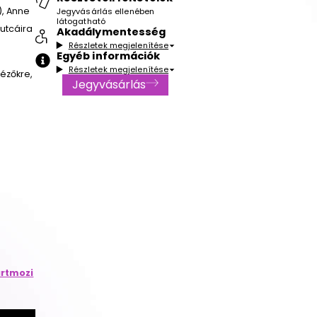
), Anne
Jegyvásárlás ellenében
látogatható
 utcáira
Akadálymentesség
Részletek megjelenítése
Egyéb információk
Részletek megjelenítése
nézőkre,
Jegyvásárlás
rtmozi