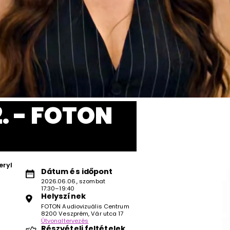
. - FOTON
eryl
Dátum és időpont
2026.06.06., szombat
17:30–19:40
Helyszínek
FOTON Audiovizuális Centrum
8200 Veszprém, Vár utca 17
Útvonaltervezés
Részvételi feltételek