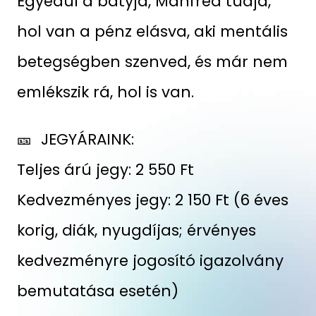
Egyedül a bátyja, Manfred tudja,
hol van a pénz elásva, aki mentális
betegségben szenved, és már nem
emlékszik rá, hol is van.
🎫 JEGYÁRAINK:
Teljes árú jegy: 2 550 Ft
Kedvezményes jegy: 2 150 Ft (6 éves
korig, diák, nyugdíjas; érvényes
kedvezményre jogosító igazolvány
bemutatása esetén)