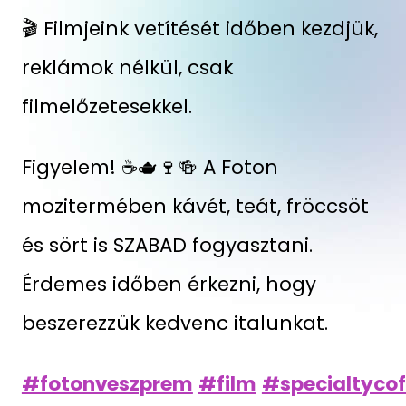
🎬 Filmjeink vetítését időben kezdjük,
reklámok nélkül, csak
filmelőzetesekkel.
Figyelem! ☕🫖🍷🍻 A Foton
mozitermében kávét, teát, fröccsöt
és sört is SZABAD fogyasztani.
Érdemes időben érkezni, hogy
beszerezzük kedvenc italunkat.
#fotonveszprem
#film
#specialtycof