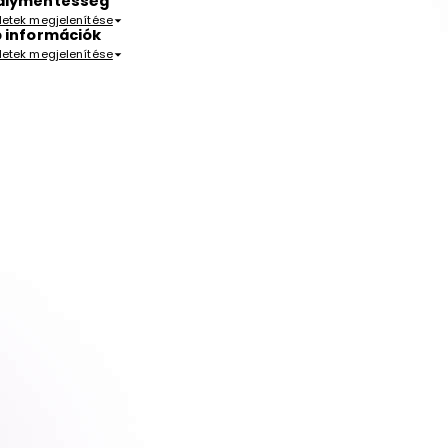
álymentesség
letek megjelenítése
 információk
letek megjelenítése