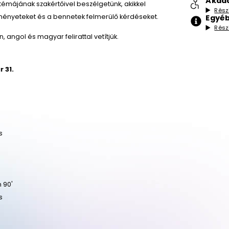
Akad
 témájának szakértőivel beszélgetünk, akikkel
Rész
ényeteket és a bennetek felmerülő kérdéseket.
Egyéb
Rész
, angol és magyar felirattal vetítjük.
r 31.
s
n 90'
s