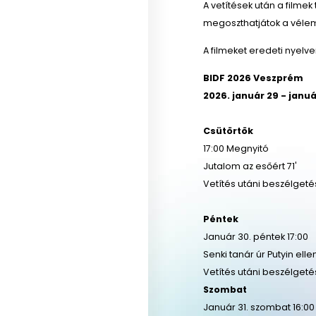
A vetítések után a filmek
megoszthatjátok a vélem
A filmeket eredeti nyelven
BIDF 2026 Veszprém
2026. január 29 - januá
Csütörtök
17:00 Megnyitó
Jutalom az esőért 71'
Vetítés utáni beszélgeté
Péntek
Január 30. péntek 17:00
Senki tanár úr Putyin elle
Vetítés utáni beszélgeté
Szombat
Január 31. szombat 16:00