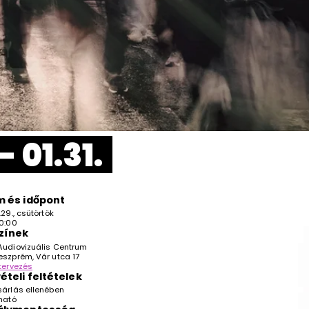
 01.31.
 és időpont
29., csütörtök
0:00
zínek
udiovizuális Centrum
szprém, Vár utca 17
tervezés
ételi feltételek
árlás ellenében
ható