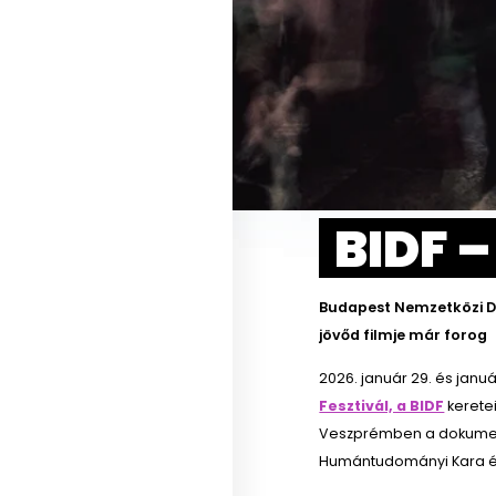
BIDF –
Budapest Nemzetközi D
jövőd filmje már forog
2026. január 29. és januá
Fesztivál, a BIDF
keretei
Veszprémben a dokument
Humántudományi Kara é