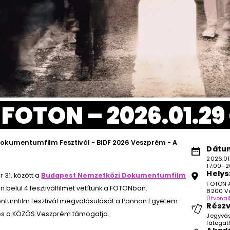
 FOTON – 2026.01.29 -
okumentumfilm Fesztivál - BIDF 2026 Veszprém - A
Dátum
2026.01.
17:00–2
Helys
r 31. között a
Budapest Nemzetközi Dokumentumfilm
FOTON A
n belül 4 fesztiválfilmet vetítünk a FOTONban.
8200 Ve
Útvonal
umfilm fesztivál megvalósulását a Pannon Egyetem
Részv
s a KÖZÖS.Veszprém támogatja.
Jegyvás
látogat