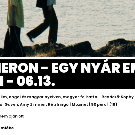
HERON - EGY NYÁR E
- 06.13.
lm, angol és magyar nyelven, magyar felirattal | Rendező: Sophy
ul Guven, Amy Zimmer, Réti Iringó | Mozinet | 90 perc | (16)
nem ajánlott!
 emléke