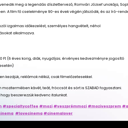
evenedik meg a legendás díszlettervező, Romvári József unokája, Sop
en. A film fő cselekménye 90-es évek végén játszódik, és az író-rend
zól izgalmas időkezelést, személyes hangvételt, néhol
sokat alkalmazva.
 Ft (6 éves korig, diák, nyugdíjas; érvényes kedvezményre jogosító
esetén)
őben kezdjük, reklámok nélkül, csak filmelőzetesekkel.
n mozitermében kávét, teát, fröccsöt és sört is SZABAD fogyasztani.
 hogy beszerezzük kedvenc italunkat.
m
#specialtycoffee
#mozi
#veszprémmozi
#moziveszprem
#a
cinema
#lovecinema
#cinemalover