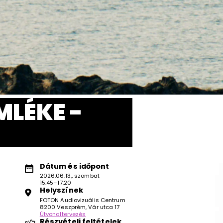
MLÉKE -
Dátum és időpont
2026.06.13., szombat
15:45–17:20
Helyszínek
FOTON Audiovizuális Centrum
8200 Veszprém, Vár utca 17
Útvonaltervezés
Részvételi feltételek