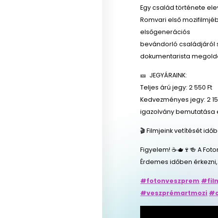
Egy család története el
Romvari első mozifilmjéb
elsőgenerációs
bevándorló családjáról s
dokumentarista megoldá
🎫 JEGYÁRAINK:
Teljes árú jegy: 2 550 Ft
Kedvezményes jegy: 2 150
igazolvány bemutatása 
🎬 Filmjeink vetítését id
Figyelem! ☕🫖🍷🍻 A Foto
Érdemes időben érkezni,
#fotonveszprem
#fil
#veszprémartmozi
#