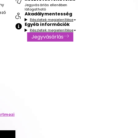
hy
Jegyvásárlás ellenében
látogatható
ező
Akadálymentesség
Részletek megjelenítése
Egyéb információk
Részletek megjelenítése
Jegyvásárlás
rtmozi