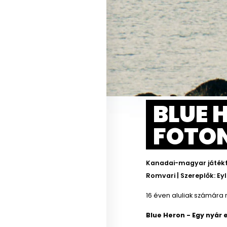
BLUE 
FOTON 
Kanadai-magyar játékfi
Romvari | Szereplők: Eyl
16 éven aluliak számára 
Blue Heron - Egy nyár