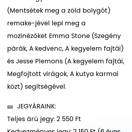
(Mentsétek meg a zöld bolygót)
remake-jével lepi meg a
mozinézőket Emma Stone (Szegény
párák, A kedvenc, A kegyelem fajtái)
és Jesse Plemons (A kegyelem fajtái,
Megfojtott virágok, A kutya karmai
közt) segítségével.
🎫 JEGYÁRAINK:
Teljes árú jegy: 2 550 Ft
Kedvezményes jegy: 2 150 Ft (6 éves