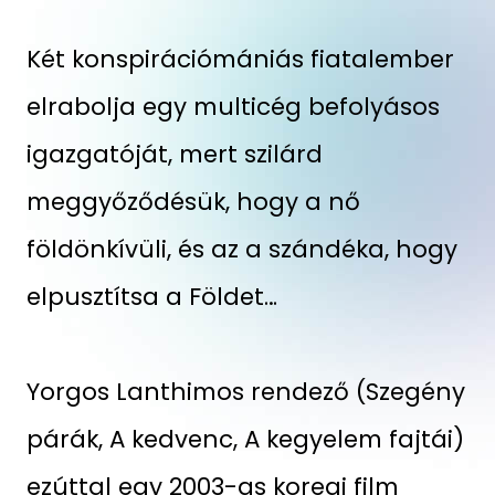
Két konspirációmániás fiatalember
elrabolja egy multicég befolyásos
igazgatóját, mert szilárd
meggyőződésük, hogy a nő
földönkívüli, és az a szándéka, hogy
elpusztítsa a Földet…
Yorgos Lanthimos rendező (Szegény
párák, A kedvenc, A kegyelem fajtái)
ezúttal egy 2003-as koreai film