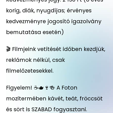
korig, diák, nyugdíjas; érvényes
kedvezményre jogosító igazolvány
bemutatása esetén)
🎬 Filmjeink vetítését időben kezdjük,
reklámok nélkül, csak
filmelőzetesekkel.
Figyelem! ☕🫖🍷🍻 A Foton
mozitermében kávét, teát, fröccsöt
és sört is SZABAD fogyasztani.