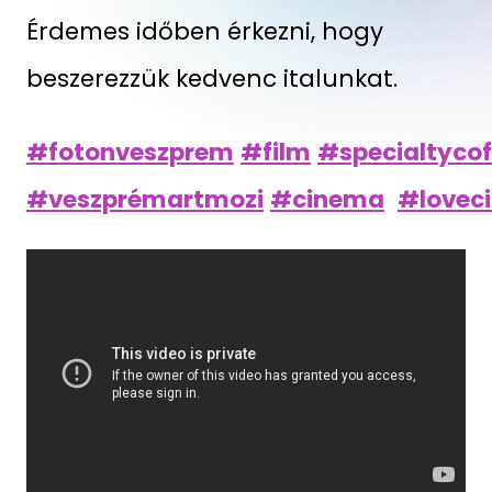
Érdemes időben érkezni, hogy
beszerezzük kedvenc italunkat.
#fotonveszprem
#film
#specialtycof
#veszprémartmozi
#cinema
#lovec