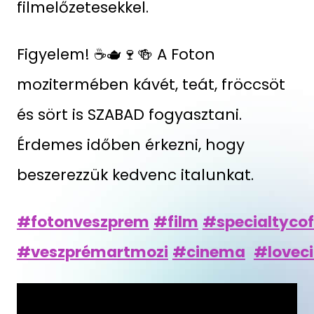
filmelőzetesekkel.
Figyelem! ☕🫖🍷🍻 A Foton
mozitermében kávét, teát, fröccsöt
és sört is SZABAD fogyasztani.
Érdemes időben érkezni, hogy
beszerezzük kedvenc italunkat.
#fotonveszprem
#film
#specialtycof
#veszprémartmozi
#cinema
#lovec