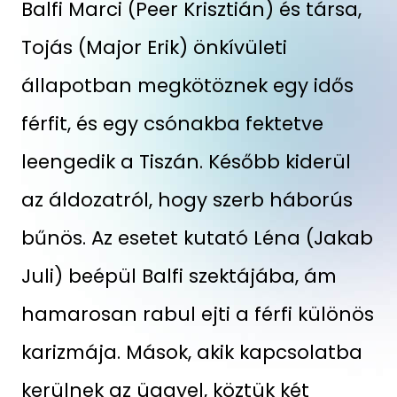
Balfi Marci (Peer Krisztián) és társa,
Tojás (Major Erik) önkívületi
állapotban megkötöznek egy idős
férfit, és egy csónakba fektetve
leengedik a Tiszán. Később kiderül
az áldozatról, hogy szerb háborús
bűnös. Az esetet kutató Léna (Jakab
Juli) beépül Balfi szektájába, ám
hamarosan rabul ejti a férfi különös
karizmája. Mások, akik kapcsolatba
kerülnek az üggyel, köztük két