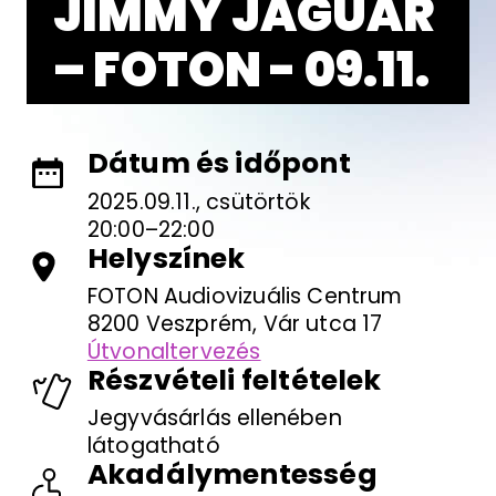
JIMMY JAGUÁR
– FOTON - 09.11.
Dátum és időpont
2025.09.11., csütörtök
20:00–22:00
Helyszínek
FOTON Audiovizuális Centrum
8200 Veszprém, Vár utca 17
Útvonaltervezés
Részvételi feltételek
Jegyvásárlás ellenében
látogatható
Akadálymentesség