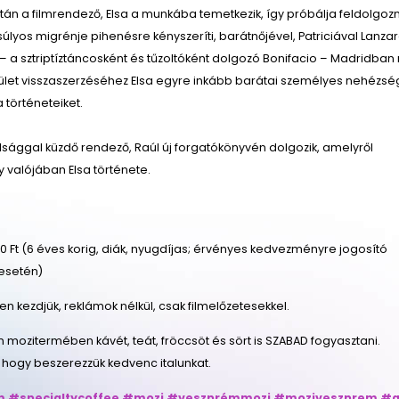
tán a filmrendező, Elsa a munkába temetkezik, így próbálja feldolgozn
úlyos migrénje pihenésre kényszeríti, barátnőjével, Patriciával Lanza
 – a sztriptíztáncosként és tűzoltóként dolgozó Bonifacio – Madridba
ndület visszaszerzéséhez Elsa egyre inkább barátai személyes nehézsé
ja történeteiket.
válsággal küzdő rendező, Raúl új forgatókönyvén dolgozik, amelyről
y valójában Elsa története.
 Ft (6 éves korig, diák, nyugdíjas; érvényes kedvezményre jogosító
esetén)
őben kezdjük, reklámok nélkül, csak filmelőzetesekkel.
n mozitermében kávét, teát, fröccsöt és sört is SZABAD fogyasztani.
 hogy beszerezzük kedvenc italunkat.
m
#specialtycoffee
#mozi
#veszprémmozi
#moziveszprem
#a