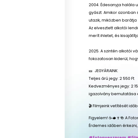
2004. Édesanyja halála u
gyászt. Amikor azonban s
utazik, miközben barátja
Az elvesztett alkotói le
merít ihletet, és kisajátít
2025. A szintén alkotói 
fokozatosan kiderül, hog
🎫 JEGYÁRAINK:
Teljes árú jegy: 2 550 Ft
Kedvezményes jegy: 2 150
igazolvány bemutatása 
🎬 Filmjeink vetítését id
Figyelem! ☕🫖🍷🍻 A Foto
Érdemes időben érkezni,
#fotonveszprem
#fil