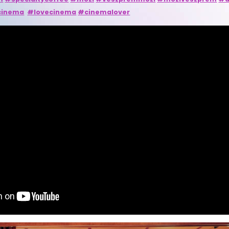
cinema
#lovecinema
#cinemalover