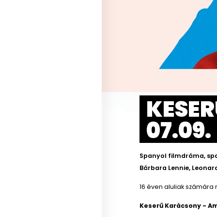
KESER
07.09.
Spanyol filmdráma, spa
Bárbara Lennie, Leonardo
16 éven aluliak számára 
Keserű Karácsony - A