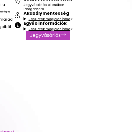
i a
Jegyvásárlás ellenében
látogatható
rotéra
Akadálymentesség
Részletek megjelenítése
n marad.
Egyéb információk
geiből
Részletek megjelenítése
Jegyvásárlás
rtmozi