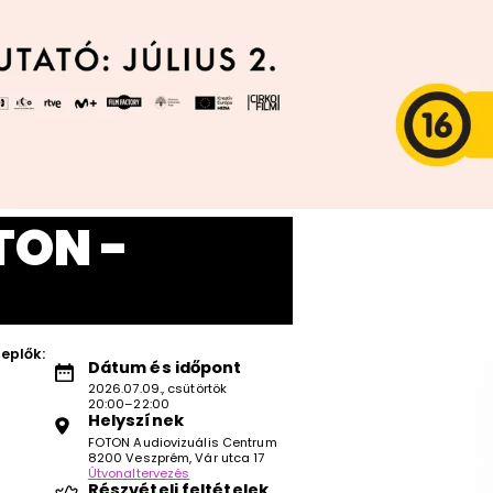
TON -
eplők:
Dátum és időpont
2026.07.09., csütörtök
20:00–22:00
Helyszínek
FOTON Audiovizuális Centrum
8200 Veszprém, Vár utca 17
Útvonaltervezés
Részvételi feltételek