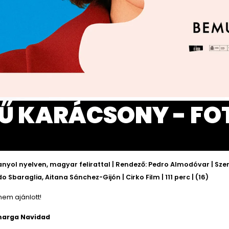
Ű KARÁCSONY - FO
nyol nyelven, magyar felirattal | Rendező: Pedro Almodóvar | Szer
 Sbaraglia, Aitana Sánchez-Gijón | Cirko Film | 111 perc | (16)
nem ajánlott!
marga Navidad