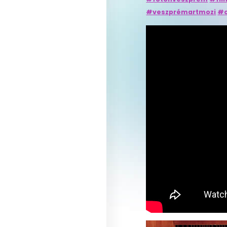
#veszprémartmozi
#