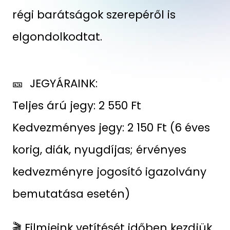
régi barátságok szerepéről is
elgondolkodtat.
🎫 JEGYÁRAINK:
Teljes árú jegy: 2 550 Ft
Kedvezményes jegy: 2 150 Ft (6 éves
korig, diák, nyugdíjas; érvényes
kedvezményre jogosító igazolvány
bemutatása esetén)
🎬 Filmjeink vetítését időben kezdjük,