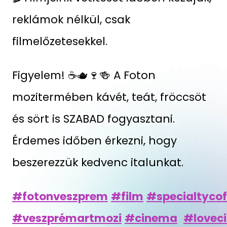
reklámok nélkül, csak
filmelőzetesekkel.
Figyelem! ☕🫖🍷🍻 A Foton
mozitermében kávét, teát, fröccsöt
és sört is SZABAD fogyasztani.
Érdemes időben érkezni, hogy
beszerezzük kedvenc italunkat.
#fotonveszprem
#film
#specialtycof
#veszprémartmozi
#cinema
#lovec