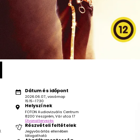
Dátum és időpont
2026.06.07., vasárnap
15:15–17:30
Helyszínek
FOTON Audiovizuális Centrum
8200 Veszprém, Vár utca 17
Útvonaltervezés
Részvételi feltételek
.
Jegyvásárlás ellenében
látogatható