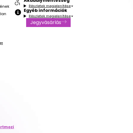
Akadálymentesség
Részletek megjelenítése
sének
Egyéb információk
tlan
Részletek megjelenítése
Jegyvásárlás
tt
rtmozi