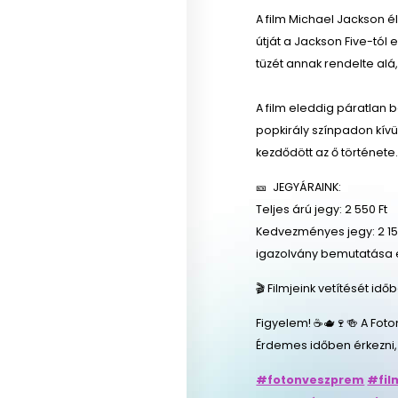
A film Michael Jackson é
útját a Jackson Five-tó
tüzét annak rendelte alá
A film eleddig páratlan 
popkirály színpadon kívül
kezdődött az ő története
🎫 JEGYÁRAINK:
Teljes árú jegy: 2 550 Ft
Kedvezményes jegy: 2 150
igazolvány bemutatása 
🎬 Filmjeink vetítését id
Figyelem! ☕🫖🍷🍻 A Foto
Érdemes időben érkezni,
#fotonveszprem
#fil