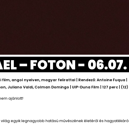
EL – FOTON - 06.07.
i film, angol nyelven, magyar felirattal | Rendező: Antoine Fuqua |
on, Juliano Valdi, Colman Domingo | UIP-Duna Film | 127 perc | (12)
nem ajánlott!
a világ egyik legnagyobb hatású művészének életéről és hagyatékáról