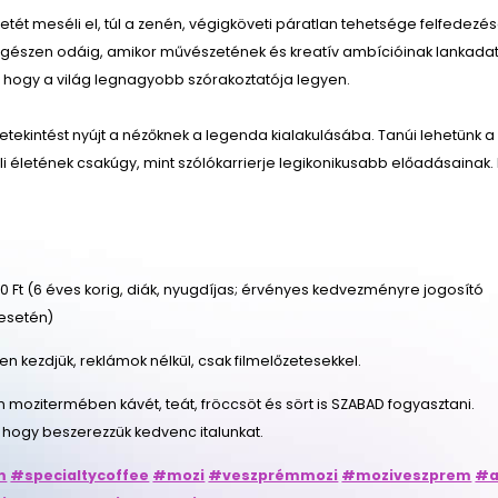
letét meséli el, túl a zenén, végigköveti páratlan tehetsége felfedezé
l egészen odáig, amikor művészetének és kreatív ambícióinak lankada
, hogy a világ legnagyobb szórakoztatója legyen.
betekintést nyújt a nézőknek a legenda kialakulásába. Tanúi lehetünk a
i életének csakúgy, mint szólókarrierje legikonikusabb előadásainak. I
.
 Ft (6 éves korig, diák, nyugdíjas; érvényes kedvezményre jogosító
esetén)
őben kezdjük, reklámok nélkül, csak filmelőzetesekkel.
n mozitermében kávét, teát, fröccsöt és sört is SZABAD fogyasztani.
 hogy beszerezzük kedvenc italunkat.
m
#specialtycoffee
#mozi
#veszprémmozi
#moziveszprem
#a