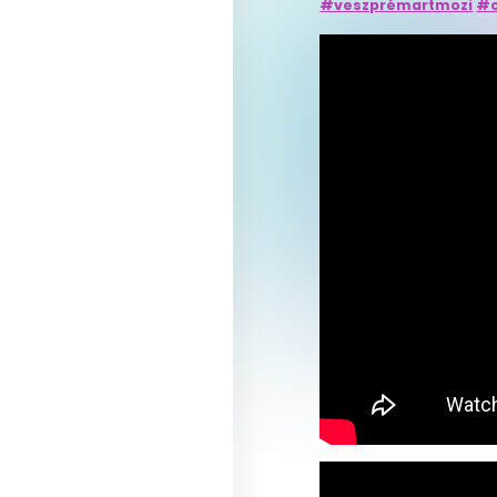
#veszprémartmozi
#