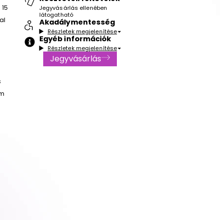
 15
Jegyvásárlás ellenében
látogatható
al
Akadálymentesség
Részletek megjelenítése
Egyéb információk
Részletek megjelenítése
Jegyvásárlás
s
om