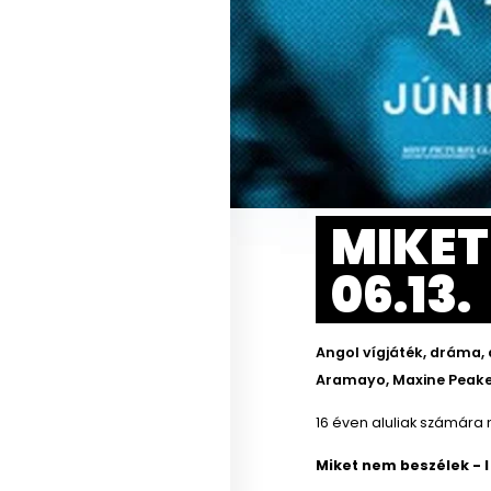
MIKET
06.13.
Angol vígjáték, dráma, 
Aramayo, Maxine Peake,
16 éven aluliak számára 
Miket nem beszélek - 