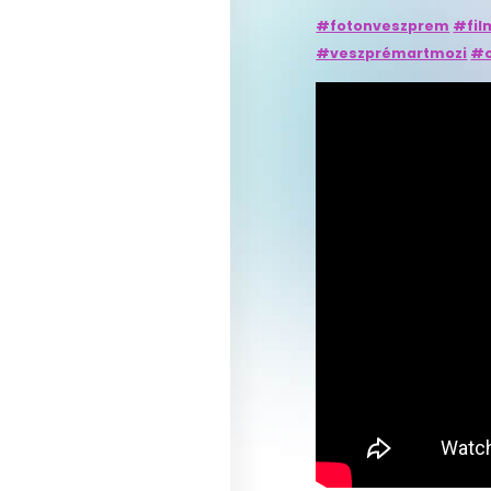
#fotonveszprem
#fil
#veszprémartmozi
#