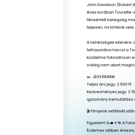
John Davidson (Robert A
éves korában Tourette-sz
félreértett betegség mia
teljesen, mi történik vele.
A nehézségek ellenére Jo
felhasználva harcol a T
küzdelme fokozatosan eg
sokáig nem akart meghal
🎫 JEGYÁRAINK:
Teljes árú jegy: 2 550 Ft
Kedvezményes jegy: 2 150
igazolvány bemutatása 
🎬 Filmjeink vetítését id
Figyelem! ☕🫖🍷🍻 A Foto
Érdemes időben érkezni,