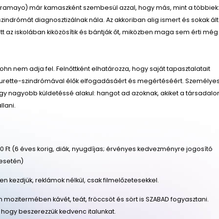
ramayo) már kamaszként szembesül azzal, hogy más, mint a többiek:
indrómát diagnosztizálnak nála. Az akkoriban alig ismert és sokak ált
tt az iskolában kiközösítik és bántják őt, miközben maga sem érti még
hn nem adja fel. Felnőttként elhatározza, hogy saját tapasztalatait
ourette-szindrómával élők elfogadásáért és megértéséért. Személye
y nagyobb küldetéssé alakul: hangot ad azoknak, akiket a társadal
lani.
 Ft (6 éves korig, diák, nyugdíjas; érvényes kedvezményre jogosító
esetén)
őben kezdjük, reklámok nélkül, csak filmelőzetesekkel.
n mozitermében kávét, teát, fröccsöt és sört is SZABAD fogyasztani.
 hogy beszerezzük kedvenc italunkat.