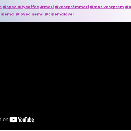
m
#specialtycoffee
#mozi
#veszprémmozi
#moziveszprem
#a
cinema
#lovecinema
#cinemalover