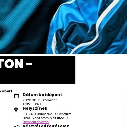
TON -
 Robert
Dátum és időpont
2026.06.13., szombat
17:35–19:40
Helyszínek
FOTON Audiovizuális Centrum
8200 Veszprém, Vár utca 17
Útvonaltervezés
Részvételi feltételek