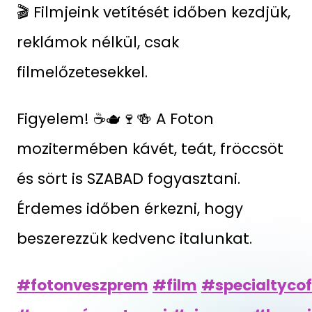
🎬 Filmjeink vetítését időben kezdjük,
reklámok nélkül, csak
filmelőzetesekkel.
Figyelem! ☕🫖🍷🍻 A Foton
mozitermében kávét, teát, fröccsöt
és sört is SZABAD fogyasztani.
Érdemes időben érkezni, hogy
beszerezzük kedvenc italunkat.
#fotonveszprem
#film
#specialtycof