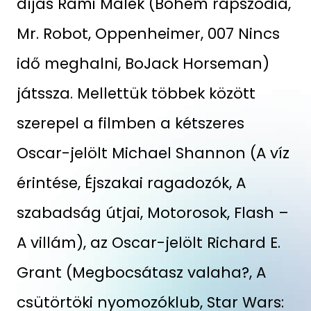
díjas Rami Malek (Bohém rapszódia,
Mr. Robot, Oppenheimer, 007 Nincs
idő meghalni, BoJack Horseman)
játssza. Mellettük többek között
szerepel a filmben a kétszeres
Oscar-jelölt Michael Shannon (A víz
érintése, Éjszakai ragadozók, A
szabadság útjai, Motorosok, Flash –
A villám), az Oscar-jelölt Richard E.
Grant (Megbocsátasz valaha?, A
csütörtöki nyomozóklub, Star Wars: