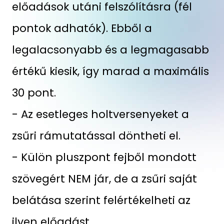
előadások utáni felszólításra (fél
pontok adhatók). Ebből a
legalacsonyabb és a legmagasabb
értékű kiesik, így marad a maximális
30 pont.
- Az esetleges holtversenyeket a
zsűri rámutatással döntheti el.
- Külön pluszpont fejből mondott
szövegért NEM jár, de a zsűri saját
belátása szerint felértékelheti az
ilyen előadást.