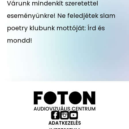
Várunk mindenkit szeretettel
eseményünkre! Ne feledjétek slam
poetry klubunk mottóját: Írd és
mondd!
ADATKEZELÉS