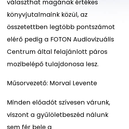
választhat magának értékes
könyvjutalmaink közül, az
összetettben legtöbb pontszámot
elérő pedig a FOTON Audiovizuális
Centrum által felajánlott páros
mozibelépő tulajdonosa lesz.
Műsorvezető: Morvai Levente
Minden előadót szívesen várunk,
viszont a gyűlöletbeszéd nálunk
sem fér bele a