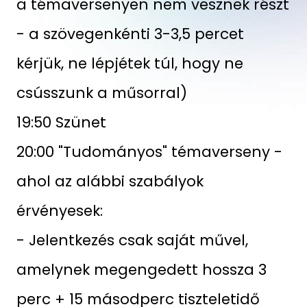
a témaversenyen nem vesznek részt
- a szövegenkénti 3-3,5 percet
kérjük, ne lépjétek túl, hogy ne
csússzunk a műsorral)
19:50 Szünet
20:00 "Tudományos" témaverseny -
ahol az alábbi szabályok
érvényesek:
- Jelentkezés csak saját művel,
amelynek megengedett hossza 3
perc + 15 másodperc tiszteletidő