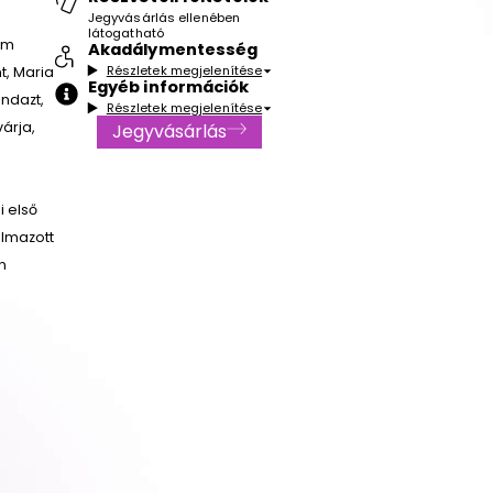
Jegyvásárlás ellenében
látogatható
em
Akadálymentesség
Részletek megjelenítése
t, Maria
Egyéb információk
ndazt,
Részletek megjelenítése
árja,
Jegyvásárlás
i első
almazott
n