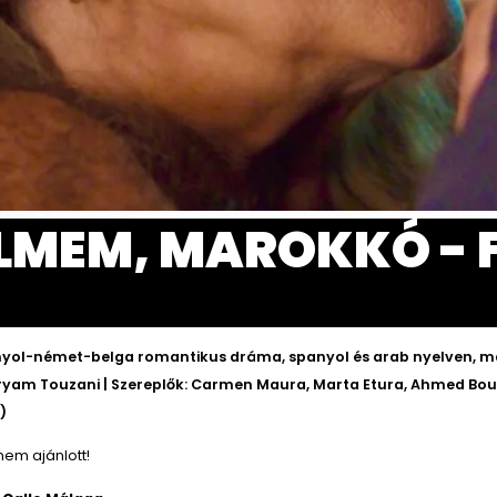
LMEM, MAROKKÓ - 
yol-német-belga romantikus dráma, spanyol és arab nyelven, 
Maryam Touzani | Szereplők: Carmen Maura, Marta Etura, Ahmed Bou
6)
nem ajánlott!