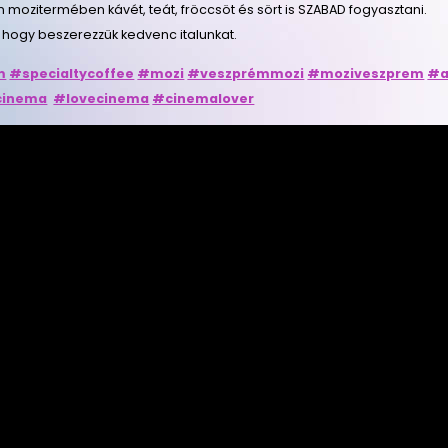
n mozitermében kávét, teát, fröccsöt és sört is SZABAD fogyasztani.
 hogy beszerezzük kedvenc italunkat.
m
#specialtycoffee
#mozi
#veszprémmozi
#moziveszprem
#a
cinema
#lovecinema
#cinemalover