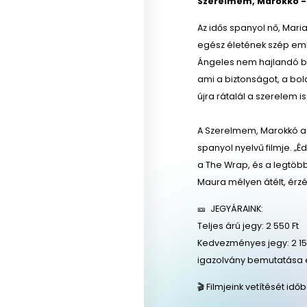
Szerelmem, Marokkó -
Az idős spanyol nő, Mar
egész életének szép emlé
Ángeles nem hajlandó be
ami a biztonságot, a bol
újra rátalál a szerelem i
A Szerelmem, Marokkó a 
spanyol nyelvű filmje. „
a The Wrap, és a legtöb
Maura mélyen átélt, érzé
🎫 JEGYÁRAINK:
Teljes árú jegy: 2 550 Ft
Kedvezményes jegy: 2 150
igazolvány bemutatása 
🎬 Filmjeink vetítését id