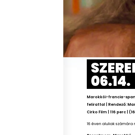
SZERE
06.14.
Marokkói-francia-span
felirattal | Rendező: 
Cirko Film | 116 perc | (1
16 éven aluliak számára 