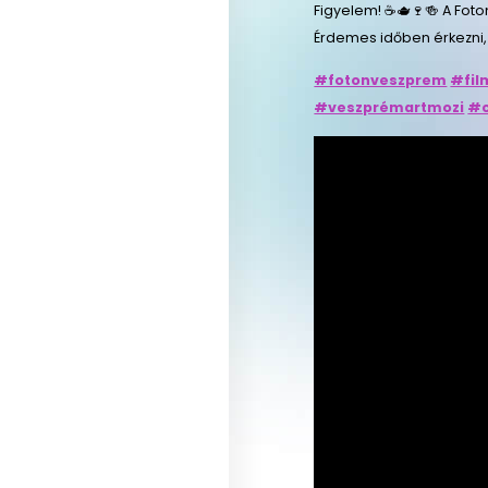
Figyelem! ☕🫖🍷🍻 A Foto
Érdemes időben érkezni,
#fotonveszprem
#fil
#veszprémartmozi
#