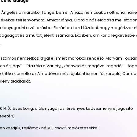
 Calle Málaga
ia Ángeles a marokkói Tangerben él. A háza nemcsak az otthona, han
kekkel teli lenyomata. Amikor lánya, Clara a ház eladása mellett dön
lenyugodni a változásba. Elszántan kezd küzdeni, hogy megőrizze mi
dogságot és a múltat jelenti számára. Eközben, amikor a legkevésbé v
s…
számos nemzetközi díjjal elismert marokkói rendező, Maryam Touzan
Édes és lágy” – írta róla a Variety, „könnyed és magával ragadó” – fog
b kritika kiemelte az Almodóvar múzsájaként ismert főszereplő, Carme
keny alakítását.
 Ft (6 éves korig, diák, nyugdíjas; érvényes kedvezményre jogosító
esetén)
őben kezdjük, reklámok nélkül, csak filmelőzetesekkel.