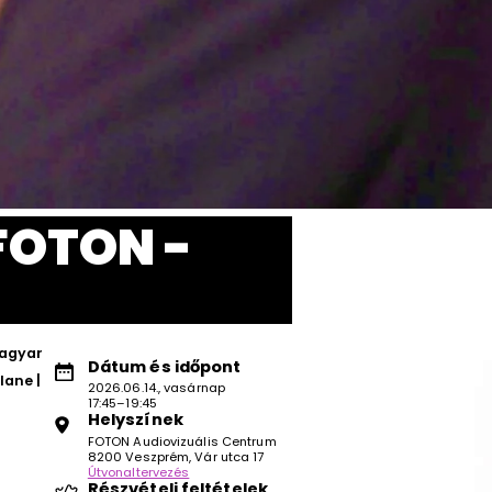
FOTON -
magyar
Dátum és időpont
lane |
2026.06.14., vasárnap
17:45–19:45
Helyszínek
FOTON Audiovizuális Centrum
8200 Veszprém, Vár utca 17
Útvonaltervezés
Részvételi feltételek