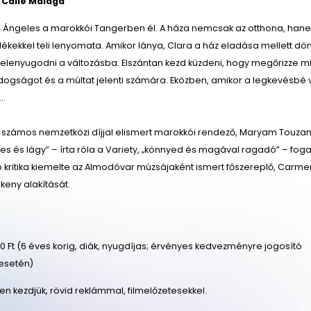
 Calle Málaga
ia Ángeles a marokkói Tangerben él. A háza nemcsak az otthona, han
kekkel teli lenyomata. Amikor lánya, Clara a ház eladása mellett dön
lenyugodni a változásba. Elszántan kezd küzdeni, hogy megőrizze mi
dogságot és a múltat jelenti számára. Eközben, amikor a legkevésbé v
s…
számos nemzetközi díjjal elismert marokkói rendező, Maryam Touzan
Édes és lágy” – írta róla a Variety, „könnyed és magával ragadó” – fog
b kritika kiemelte az Almodóvar múzsájaként ismert főszereplő, Carme
keny alakítását.
 Ft (6 éves korig, diák, nyugdíjas; érvényes kedvezményre jogosító
esetén)
őben kezdjük, rövid reklámmal, filmelőzetesekkel.