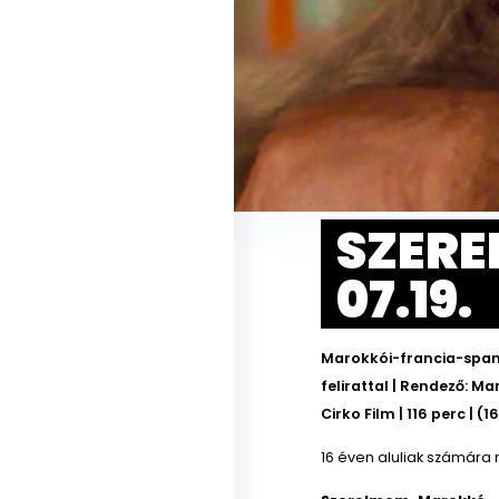
SZERE
07.19.
Marokkói-francia-span
felirattal | Rendező: 
Cirko Film | 116 perc | (1
16 éven aluliak számára 