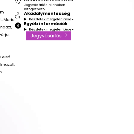
Jegyvásárlás ellenében
látogatható
em
Akadálymentesség
Részletek megjelenítése
t, Maria
Egyéb információk
ndazt,
Részletek megjelenítése
árja,
Jegyvásárlás
i első
almazott
n