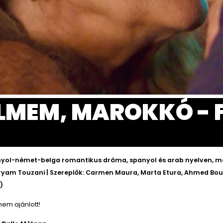
LMEM, MAROKKÓ - 
yol-német-belga romantikus dráma, spanyol és arab nyelven, 
Maryam Touzani | Szereplők: Carmen Maura, Marta Etura, Ahmed Bou
6)
nem ajánlott!