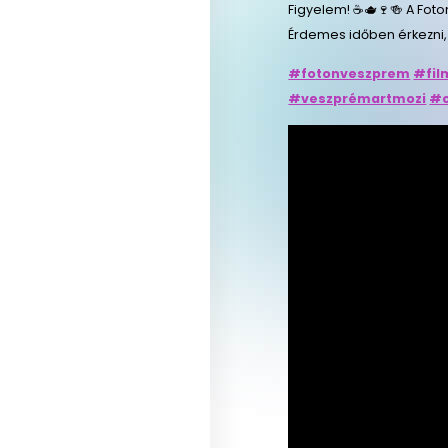
Figyelem! ☕🫖🍷🍻 A Foto
Érdemes időben érkezni,
#fotonveszprem
#fil
#veszprémartmozi
#