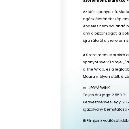
Szerelmem, Marokkó -
Az idős spanyol nő, Mar
egész életének szép emlé
Ángeles nem hajlandó be
ami a biztonságot, a bol
újra rátalál a szerelem i
A Szerelmem, Marokkó a 
spanyol nyelvű filmje. „
a The Wrap, és a legtöb
Maura mélyen átélt, érzé
🎫 JEGYÁRAINK:
Teljes árú jegy: 2 550 Ft
Kedvezményes jegy: 2 150
igazolvány bemutatása 
🎬 Filmjeink vetítését id