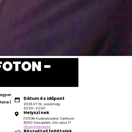
FOTON -
magyar
Dátum és időpont
lane |
2026.07.19., vasárnap
20:00–22:00
Helyszínek
FOTON Audiovizuális Centrum
8200 Veszprém, Vár utca 17
Útvonaltervezés
Részvételi feltételek