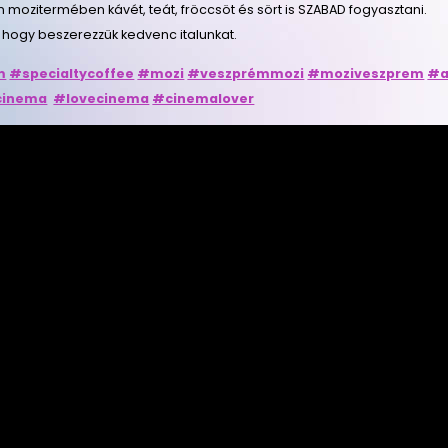
n mozitermében kávét, teát, fröccsöt és sört is SZABAD fogyasztani.
 hogy beszerezzük kedvenc italunkat.
m
#specialtycoffee
#mozi
#veszprémmozi
#moziveszprem
#a
cinema
#lovecinema
#cinemalover