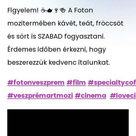
Figyelem! ☕🫖🍷🍻 A Foton
mozitermében kávét, teát, fröccsöt
és sört is SZABAD fogyasztani.
Érdemes időben érkezni, hogy
beszerezzük kedvenc italunkat.
#fotonveszprem
#film
#specialtycof
#veszprémartmozi
#cinema
#lovec