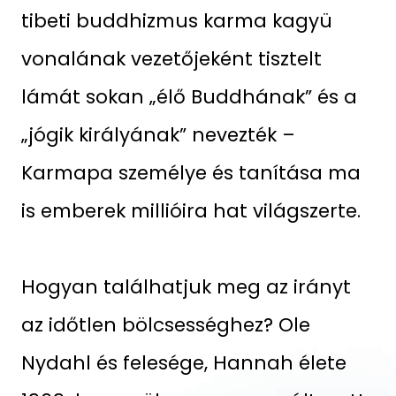
tibeti buddhizmus karma kagyü
vonalának vezetőjeként tisztelt
lámát sokan „élő Buddhának” és a
„jógik királyának” nevezték –
Karmapa személye és tanítása ma
is emberek millióira hat világszerte.
Hogyan találhatjuk meg az irányt
az időtlen bölcsességhez? Ole
Nydahl és felesége, Hannah élete