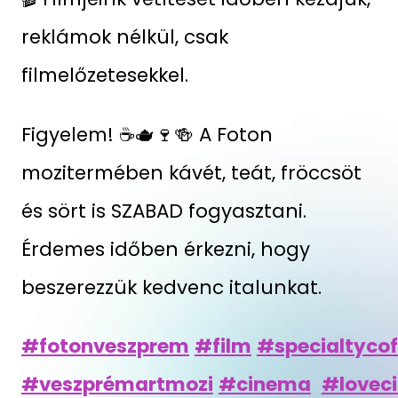
reklámok nélkül, csak
filmelőzetesekkel.
Figyelem! ☕🫖🍷🍻 A Foton
mozitermében kávét, teát, fröccsöt
és sört is SZABAD fogyasztani.
Érdemes időben érkezni, hogy
beszerezzük kedvenc italunkat.
#fotonveszprem
#film
#specialtycof
#veszprémartmozi
#cinema
#lovec