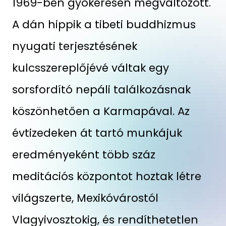
1969-ben gyökeresen megváltozott.
A dán hippik a tibeti buddhizmus
nyugati terjesztésének
kulcsszereplőjévé váltak egy
sorsfordító nepáli találkozásnak
köszönhetően a Karmapával. Az
évtizedeken át tartó munkájuk
eredményeként több száz
meditációs központot hoztak létre
világszerte, Mexikóvárostól
Vlagyivosztokig, és rendíthetetlen