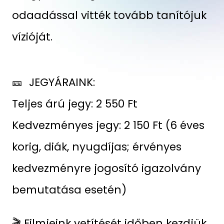
odaadással vitték tovább tanítójuk
vízióját.
🎫 JEGYÁRAINK:
Teljes árú jegy: 2 550 Ft
Kedvezményes jegy: 2 150 Ft (6 éves
korig, diák, nyugdíjas; érvényes
kedvezményre jogosító igazolvány
bemutatása esetén)
🎬 Filmjeink vetítését időben kezdjük,