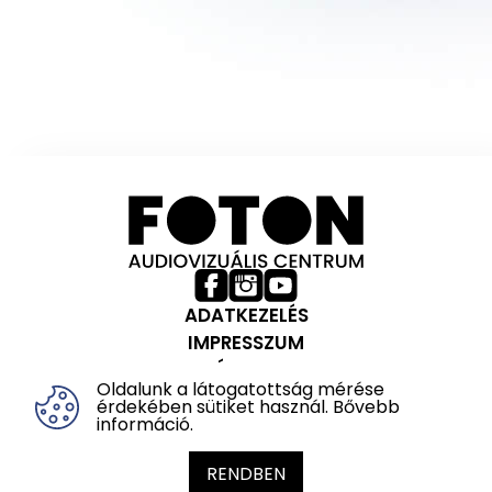
ADATKEZELÉS
IMPRESSZUM
HÁZIREND
Oldalunk a látogatottság mérése
Partnereink:
érdekében sütiket használ.
Bővebb
információ
.
Veszprém-Balaton 2023
Európa Kulturális Fővárosa
RENDBEN