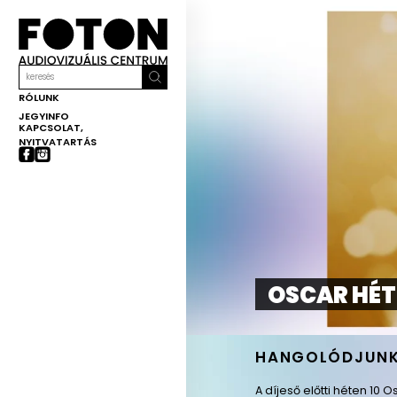
Veszprém-
Balaton
2023
RÓLUNK
JEGYINFO
KAPCSOLAT,
NYITVATARTÁS
OSCAR HÉT
HANGOLÓDJUNK
A díjeső előtti héten 10 