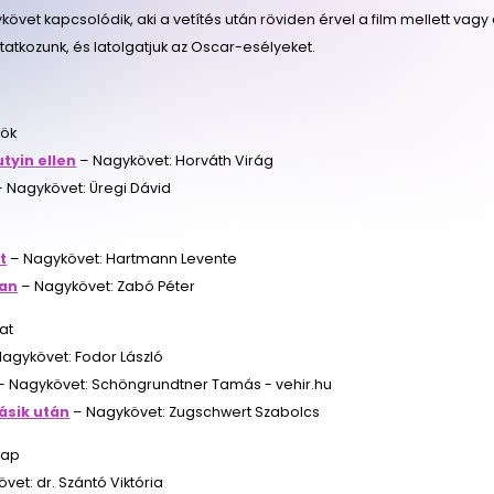
övet kapcsolódik, aki a vetítés után röviden érvel a film mellett vagy
tatkozunk, és latolgatjuk az Oscar-esélyeket.
tök
utyin ellen
– Nagykövet: Horváth Virág
 Nagykövet: Üregi Dávid
k
t
– Nagykövet: Hartmann Levente
ban
– Nagykövet: Zabó Péter
at
agykövet: Fodor László
– Nagykövet: Schöngrundtner Tamás - vehir.hu
ásik után
– Nagykövet: Zugschwert Szabolcs
nap
vet: dr. Szántó Viktória