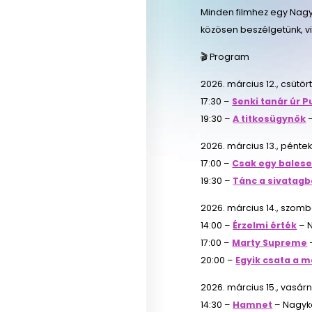
Minden filmhez egy Nagyk
közösen beszélgetünk, vi
🎬 Program
2026. március 12., csütör
17:30 –
Senki tanár úr P
19:30 –
A titkosügynök
–
2026. március 13., pénte
17:00 –
Csak egy balese
19:30 –
Tánc a sivatag
2026. március 14., szomb
14:00 –
Érzelmi érték
– N
17:00 –
Marty Supreme
20:00 –
Egyik csata a m
2026. március 15., vasár
14:30 –
Hamnet
– Nagykö